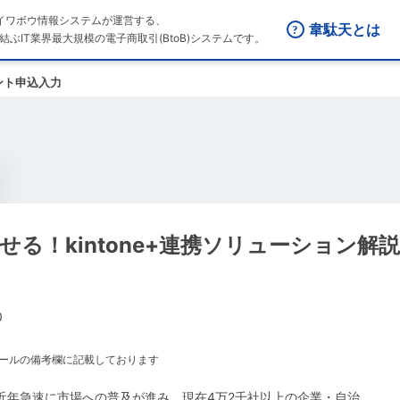
はダイワボウ情報システムが運営する、
韋駄天とは
結ぶIT業界最大規模の電子商取引(BtoB)システムです。
ント申込入力
速させる！kintone+連携ソリューション解
0
メールの備考欄に記載しております
eは近年急速に市場への普及が進み、現在4万2千社以上の企業・自治