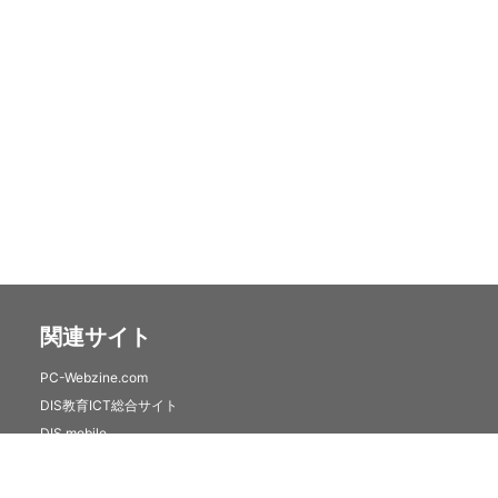
関連サイト
PC-Webzine.com
DIS教育ICT総合サイト
DIS mobile
クラウドセキュリティサービス(トレンドマイクロSaaS)