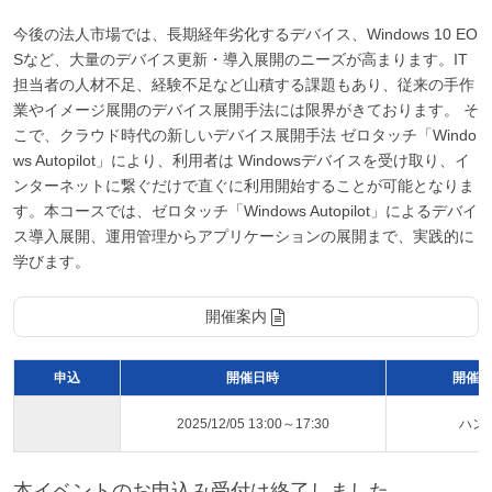
今後の法人市場では、長期経年劣化するデバイス、Windows 10 EO
Sなど、大量のデバイス更新・導入展開のニーズが高まります。IT
担当者の人材不足、経験不足など山積する課題もあり、従来の手作
業やイメージ展開のデバイス展開手法には限界がきております。 そ
こで、クラウド時代の新しいデバイス展開手法 ゼロタッチ「Windo
ws Autopilot」により、利用者は Windowsデバイスを受け取り、イ
ンターネットに繋ぐだけで直ぐに利用開始することが可能となりま
す。本コースでは、ゼロタッチ「Windows Autopilot」によるデバイ
ス導入展開、運用管理からアプリケーションの展開まで、実践的に
学びます。
開催案内
申込
開催日時
開催ス
2025/12/05 13:00～17:30
ハン
本イベントのお申込み受付は終了しました。