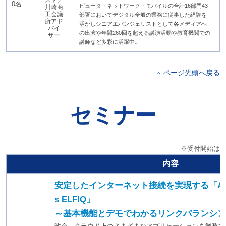
スト／
0名
ピュータ・ネットワーク・モバイルの合計16部門43
川崎商
工会議
部署においてデジタル全般の業務に従事した経験を
所アド
活かしシニアエバンジェリストとして各メディアへ
バイ
の出演や年間260回を超える講演活動や教育機関での
ザー
講師など多彩に活躍中。
ページ先頭へ戻る
セミナー
※受付開始は1
内容
安定したインターネット接続を実現する「Adapti
s ELFIQ」
～基本機能とデモでわかるリンクバランシン