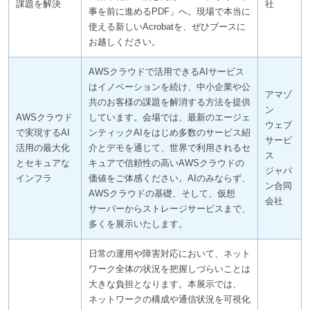
課題を解決
社
事を前に進めるPDF」へ。現場で本当に
使える新しいAcrobatを、ぜひブースに
お越しください。
AWSクラウドで活用できるAIサービス
はイノベーションを続け、中小企業や公
アマゾ
共のお客様の課題を解消する方法を提供
ン
AWSクラウド
しています。会場では、最新のエージェ
ウェブ
で実現するAI
ンティックAIをはじめ多数のサービス紹
サービ
活用の最大化
介とデモを通じて、世界で利用されるセ
ス
とセキュアな
キュアで信頼性の高いAWSクラウドの
ジャパ
インフラ
価値をご体感ください。AIのみならず、
ン合同
AWSクラウドの基礎、そして、仮想
会社
サーバーからストレージサービスまで、
多くを展示いたします。
日常の運用や障害対応において、ネット
ワーク全体の状況を把握しづらいことは
大きな負担となります。本展示では、
ネットワークの構成や通信状況を可視化