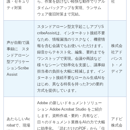
護・セキュリ
ら、作業を妨げない軽快な動作でリアル
社
ティ対策
タイムバックアップを実現、ランサム
ウェア復旧対策まで完結。
スタンドアローン型文字起こしアプリS
cribeAssistは、インターネット接続不要
なため、情報漏洩のリスクなく、機密情
声が自動で議
報を含む会議でもお使いいただけます。
株式会
事録に スタ
録音からテキスト化、編集、要約までを
社アド
ンドアローン
ワンストップで実現。会議や商談など
バンス
型アプリケー
様々なシーンで効率化を支援し、議事録
ト・メ
ションScribe
担当者の負担を大幅に軽減します。イン
ディア
Assist
ターネット接続不要なローカル生成AIを
はじめ、異なる特長を持った3つの要約
方式を提供しています。
Adobe の新しいドキュメントソリュー
ション Adobe Acrobat Studio をご紹介
します。資料作成・要約・共有など、
あたらしいAc
アドビ
日々のドキュメント業務をAIの力で大幅
robatで、現場
株式会
に効率化。「読むだけのPDF」から「仕