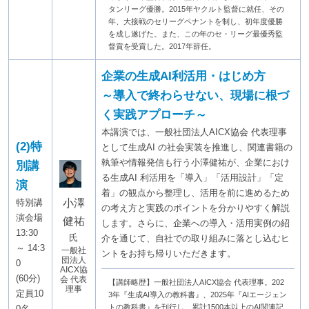
タンリーグ優勝。2015年ヤクルト監督に就任、その
年、大接戦のセリーグペナントを制し、初年度優勝
を成し遂げた。また、この年のセ・リーグ最優秀監
督賞を受賞した。2017年辞任。
企業の生成AI利活用・はじめ方
～導入で終わらせない、現場に根づ
く実践アプローチ～
本講演では、一般社団法人AICX協会 代表理事
(2)特
として生成AI の社会実装を推進し、関連書籍の
執筆や情報発信も行う小澤健祐が、企業におけ
別講
る生成AI 利活用を「導入」「活用設計」「定
演
着」の観点から整理し、活用を前に進めるため
小澤
特別講
の考え方と実践のポイントを分かりやすく解説
演会場
健祐
します。さらに、企業への導入・活用実例の紹
13:30
氏
介を通じて、自社での取り組みに落とし込むヒ
～ 14:3
一般社
ントをお持ち帰りいただきます。
団法人
0
AICX協
(60分)
会 代表
【講師略歴】一般社団法人AICX協会 代表理事。202
理事
定員10
3年『生成AI導入の教科書』、2025年『AIエージェン
トの教科書』を刊行し、累計1500本以上のAI関連記
0名