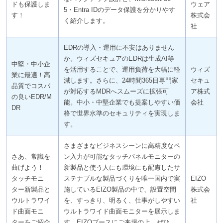
ドも保護しま
ウェア
5・Entra IDのデータ保護を分かりやす
す！
株式会
く紹介します。
社
EDRの導入・運用に不安はありません
か。ウィズセキュアのEDRは生成AI等
中堅・中小企
を活用することで、運用負荷を大幅に軽
ウィズ
業に最適！高
減します。さらに、24時間365日専門家
セキュ
品質でコスパ
が対応するMDRへスムーズに拡張可
ア株式
の良いEDR/M
能。中小・中堅企業でも提案しやすい価
会社
DR
格で世界水準のセキュリティを実現しま
す。
さまざまなビジネスシーンに高精度なペ
さあ、常識を
ン入力が可能なタッチパネルモニターの
曲げよう！
新製品と使う人にも環境にも配慮したサ
タッチモニ
ステナブルな製品づくりを唯一国内で実
EIZO
ター新製品と
施しているEIZO製品の中で、設置空間
株式会
ウルトラワイ
を、すっきり、明るく、仕事がしやすい
社
ド曲面モニ
ウルトラワイド曲面モニターを展示しま
ターをご紹介
す。EIZOブースにご来場の上、ぜひ、