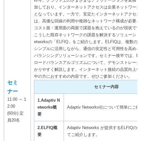
昨今、クラウド上のさまざまなアプリケーションを業務で
加しており、インターネットアクセスは企業ネットワーク
となっています。一方で、安定たインターネットアクセス
は、高価な回線の利用や複雑なネットワーク構成が必要と
コスト面・運用面の両面で課題を抱えているのが現状です
こうした既存ネットワークの課題を解決するソリューションとし
etworksの「ELFIQ」をご紹介します。ELFIQは、複
シンプルに活用しながら、通信の安定性と可用性を高める
バランシングソリューションです。セミナー後半では、EL
ロードバランスアルゴリズムについて、デモンストレーシ
かりやすく解説します。インターネット接続の品質向上や
中の方におすすめの内容です。ぜひご参加ください。
セミ
セミナー内容
ナー
11:00 ～ 1
1.Adaptiv N
2:00
etworks概
Adaptiv Networks社について簡単に
(60分) 定
要
員20名
2.ELFIQ概
Adaptiv Networks が提供するELF
要
てご紹介します。