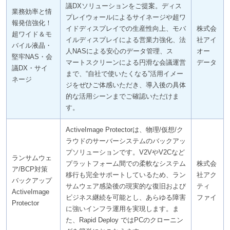
議DXソリューションをご提案。ディス
業務効率と情
プレイウォールによるサイネージや超ワ
報発信強化！
イドディスプレイでの生産性向上、モバ
株式会
超ワイド＆モ
イルディスプレイによる営業力強化、法
社アイ
バイル液晶・
人NASによる安心のデータ管理、ス
オー
堅牢NAS・会
マートスクリーンによる円滑な会議運営
データ
議DX・サイ
まで、“自社で使いたくなる”活用イメー
ネージ
ジをぜひご体感いただき、導入後の具体
的な活用シーンまでご確認いただけま
す。
ActiveImage Protectorは、物理/仮想/ク
ラウドのサーバーシステムのバックアッ
プソリューションです。V2VやV2Cなど
ランサムウェ
プラットフォーム間での柔軟なシステム
株式会
ア/BCP対策
移行も完全サポートしているため、ラン
社アク
バックアップ
サムウェア感染後の現実的な復旧および
ティ
ActiveImage
ビジネス継続を可能とし、あらゆる障害
ファイ
Protector
に強いインフラ運用を実現します。ま
た、Rapid Deploy ではPCのクローニン