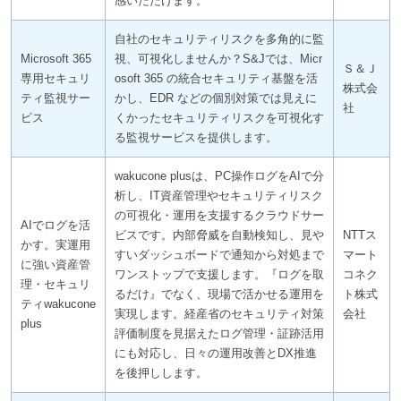
感いただけます。
自社のセキュリティリスクを多角的に監
Microsoft 365
視、可視化しませんか？S&Jでは、Micr
Ｓ＆Ｊ
専用セキュリ
osoft 365 の統合セキュリティ基盤を活
株式会
ティ監視サー
かし、EDR などの個別対策では見えに
社
ビス
くかったセキュリティリスクを可視化す
る監視サービスを提供します。
wakucone plusは、PC操作ログをAIで分
析し、IT資産管理やセキュリティリスク
の可視化・運用を支援するクラウドサー
AIでログを活
ビスです。内部脅威を自動検知し、見や
NTTス
かす。実運用
すいダッシュボードで通知から対処まで
マート
に強い資産管
ワンストップで支援します。『ログを取
コネク
理・セキュリ
るだけ』でなく、現場で活かせる運用を
ト株式
ティwakucone
実現します。経産省のセキュリティ対策
会社
plus
評価制度を見据えたログ管理・証跡活用
にも対応し、日々の運用改善とDX推進
を後押しします。