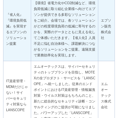
【環境】省電力化やCO2削減など、環境
負荷低減に取り組む企業様へ向けてエプ
『省人化』
ソンが提供できる多彩なソリューション
『環境負荷低
をご紹介。会場では、各ソリューション
エプソ
減』を実現す
がどの程度環境負荷の低減に寄与するの
ン販売
るエプソンの
かを、実際のデータとともに見える化し
株式会
ソリューショ
てご体感いただきます。【省人化】人員
社
ン提案
不足に悩む自治体様へ、課題解決につな
がるソリューションをご提案。遠隔支援
で業務効率化を実現します。
エムオーテックスは、サイバーセキュリ
ティのトップブランドを目指し、MOTE
Xの全プロダクト・サービスを「LANSC
IT資産管理・
OPE」へ統一しました。従来のエンド
エム
MDMだけじゃ
ポイントにおけるIT資産管理・情報漏洩
オー
ない！サイ
対策・ウイルス対策はもちろんのこと、
テック
バーセキュリ
新たに総合的なセキュリティ診断・コン
ス株式
ティ対策なら
サルティングのご提供が可能になりまし
会社
LANSCOPE
た。パワーアップした「LANSCOPE」