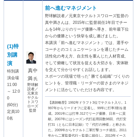
前へ進むマネジメント
野球解説者／元東京ヤクルトスワローズ監督の
真中満さんは、2015年に監督就任1年目でチー
ムを14年ぶりのリーグ優勝へ導き、前年最下位
からの優勝という快挙を成し遂げました。
本講演「前へ進むマネジメント」では、選手や
(1)特
コーチとのコミュニケーションを通じたチーム
別講
活性化の考え方、自主性を重んじた人材育成、
演
そして俯瞰して状況を捉える大切さを、実体験
を交えて分かりやすくお話しします。
真中
特別講
スポーツの現場で培った“ 勝てる組織” づくりの
演会場
満
氏
ヒントを、管理職・リーダーの皆さまのマネジ
11:00
野球解
説者／
メントに活かしていただける内容です。
～ 12:0
元東京
ヤクル
0
トスワ
【講師略歴】1992年ドラフト3位でヤクルト入り。1
(60分)
ローズ
997年からリードオフに定着し、99年に打率3割を達
監督
定員10
成。2001年には打率.312でリーグ優勝、日本一に貢
0名
献。2007年にはシーズン代打起用回数98回、代打安
打31（ともに日本記録）で「代打の神様」と称され
た。2009年からヤクルト二軍打撃コーチ就任。2011
年から二軍監督代行～監督に就任し、2013年イース