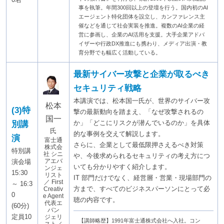
事を執筆。年間300回以上の登壇を行う。国内初のAI
エージェント特化団体を設立し、カンファレンス主
催などを通じて社会実装を推進。複数のAI企業の経
営に参画し、企業のAI活用を支援。大手企業アドバ
イザーや行政DX推進にも携わり、メディア出演・教
育分野でも幅広く活動している。
最新サイバー攻撃と企業が取るべき
セキュリティ戦略
本講演では、松本国一氏が、世界のサイバー攻
松本
(3)特
撃の最新動向を踏まえ、「なぜ攻撃されるの
国一
か」「どこにリスクが潜んでいるのか」を具体
別講
氏
的な事例を交えて解説します。
演
富士通
さらに、企業として最低限押さえるべき対策
株式会
特別講
社 シニ
や、今後求められるセキュリティの考え方につ
アエバ
演会場
いても分かりやすく紹介します。
ンジェ
15:30
リスト
IT 部門だけでなく、経営層・営業・現場部門の
／ First
～ 16:3
方まで、すべてのビジネスパーソンにとって必
Creativ
0
e Agent
聴の内容です。
代表エ
(60分)
バン
定員10
ジェリ
【講師略歴】1991年富士通株式会社へ入社。コン