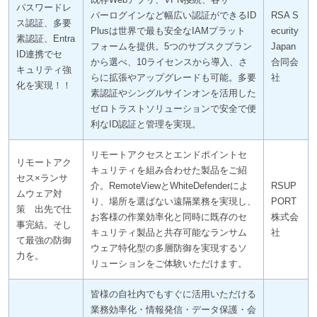
パスワードレ
バーログインなど幅広い認証ができるID
RSA S
ス認証、多要
Plusは世界で最も安全なIAMプラット
ecurity
素認証、Entra
フォームを提供。5つのサブスクプラン
Japan
ID連携でセ
から選べ、10ライセンスから導入、さ
合同会
キュリティ強
らに拡張やアップグレードも可能。多要
社
化を実現！！
素認証やシングルサインオンを活用した
ゼロトラストソリューションで安全で便
利なID認証と管理を実現。
リモートアクセスとエンドポイントセ
リモートアク
キュリティを組み合わせた製品をご紹
セス×ランサ
介。RemoteViewとWhiteDefenderによ
RSUP
ムウェア対
り、場所を選ばない遠隔業務を実現し、
PORT
策 出先で仕
お客様の作業効率化と同時に既存のセ
株式会
事完結。そし
キュリティ製品と共存可能なランサム
社
て最強の防御
ウェア特化型の多層防御を実現するソ
力を。
リューションをご体験いただけます。
皆様の自社内でもすぐに活用いただける
業務効率化・情報発信・データ保護・会