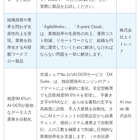
実際に製品をお試しください。
組織規模や業
界を問わず生
「AgileWorks」、「X-point Cloud」
株式会
産性向上を実
は、業務効率や生産性の向上、運用コス
社エイ
現。業務を効
ト削減、リモートワークなど、組織を円
トレッ
率化するAI搭
滑に運営していくために解決しなければ
ド
載ワークフ
ならない問題を一挙に解決します。
ロー製品
市場シェアNo.1のAI-OCRサービス「DX
Suite」は、独自開発AIエンジンのアッ
プデートにより劇的に進化。非定型帳票
でも読取精度99.6%※を実現し、手書き
精度99.6%の
文字やFAXなど、あらゆる書類の文字を
AI insi
AI-OCRが面倒
高精度に読取、手入力業務を自動化。さ
de 株
なデータ入力
らにAIエージェントが読取設定から結果
式会社
業務を自動化
チェック、後続システム連携まで自動実
行。人の工数を極限まで削減し圧倒的な
業務効率化を支援します。（※自社調