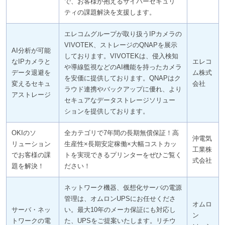
で、お客様が抱えるサイバーセキュリ
ティの課題解決を支援します。
エレコムグループが取り扱うIPカメラの
VIVOTEK、ストレージのQNAPを展示
AI分析が可能
しております。VIVOTEKは、侵入検知
なIPカメラと
エレコ
や導線監視などのAI機能を持ったカメラ
データ退避を
ム株式
を安価に提供しております。QNAPはク
変えるセキュ
会社
ラウド連携やバックアップに優れ、より
アストレージ
セキュアなデータストレージソリュー
ションを提供しております。
OKIのソ
全カテゴリで7年間の長期無償保証！高
沖電気
リューション
生産性×長期安定稼働×大幅コストカッ
工業株
でお客様の課
トを実現できるプリンターをぜひご覧く
式会社
題を解決！
ださい！
ネットワーク機器、仮想化サーバの電源
管理は、オムロンUPSにお任せくださ
オムロ
サーバ・ネッ
い。最大10年のメーカ保証にも対応し
ン
トワークの電
た、UPSをご提案いたします。リチウ