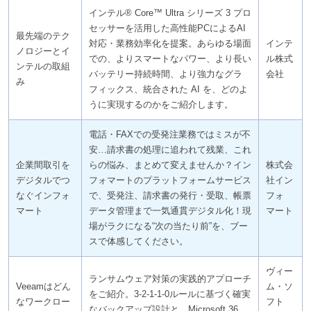
インテル® Core™ Ultra シリーズ 3 プロ
セッサーを活用した高性能PCによるAI
最先端のテク
対応・業務効率化を提案。あらゆる場面
インテ
ノロジーとイ
での、よりスマートなパワー、より長い
ル株式
ンテルの取組
バッテリー持続時間、より強力なグラ
会社
み
フィックス、統合された AI を、どのよ
うに実現するのかをご紹介します。
電話・FAXでの受発注業務ではミスが不
安…請求書の処理に追われて残業、これ
企業間取引を
らの悩み、まとめて変えませんか？イン
株式会
デジタルでつ
フォマートのプラットフォームサービス
社イン
なぐインフォ
で、受発注、請求書の発行・受取、帳票
フォ
マート
データ管理まで一気通貫デジタル化！現
マート
場がラクになる“次の当たり前”を、ブー
スで体感してください。
ヴィー
ランサムウェア対策の実践的アプローチ
Veeamはどん
ム・ソ
をご紹介。3-2-1-1-0ルールに基づく確実
なワークロー
フト
なバックアップ設計と、Microsoft 36