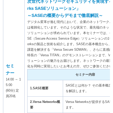
次世代ネットワークセキュリティを実現する「Ve
rks SASEソリューション」
～SASEの概要からデモまで徹底解説～
デジタル変革が進む現代において、企業のネットワークと
は複雑化しています。そのような状況で、最先端のネット
ソリューションが求められています。本セミナーでは、そ
SE（Secure Access Service Edge）ソリューションの1つ
orksの製品と技術を紹介します。SASEの基本概念から
課題を解決する「Versa Secure SDWAN」、さらに直
特長の「Versa TITAN」のデモンストレーションまで、Versa
リューションの魅力をお届けします。ネットワークの最適
セミ
化を同時に実現したいとお考えの方、ぜひご参加ください
ナー
セミナー内容
14:00 ～ 1
5:00
SASEとは何か？ その基本概
1.SASE概要
(60分) 定
を解説します。
員20名
2.Versa Networks概
Versa Networksが提供する
要
ます。