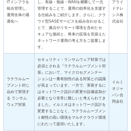
ITインフラを
し、有線・無線・WANを横断して一元
アライ
統合管理し、
管理することで、運用の効率化を支援す
ドテレ
運用全体の最
る仕組みをご紹介します。さらに、クラ
シス株
適化へ
ウド型SASEサービスを組み合わせるこ
式会社
とで、拠点やリモート環境を含めたセ
キュアな接続と、将来の拡張を見据えた
ネットワーク運用の考え方をご提案しま
す。
セキュリティ・ランサムウェア対策では
必須とされる『ラテラルムーブメント対
策』において、マイクロセグメンテー
ラテラルムー
ションは一番有効性のある対策との認識
イルミ
ブメント封じ
が高まっています。一方で、実装するに
オジャ
込めで実現す
はネットワーク設計の変更や設備追加が
パン合
る ランサム
必要となり非常に難しいと考えられてき
同会社
ウェア対策
ました。イルミオはネットワーク設計を
変更することなく、ラテラルムーブメン
ト耐性の高い環境をマルチクラウド環境
にわたって提供いたします。