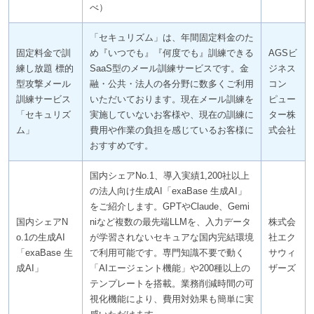
べ）
「セキュリズム」は、年間固定料金のた
固定料金で訓
め『いつでも』『何度でも』訓練できる
AGSビ
練し放題 標的
SaaS型のメール訓練サービスです。金
ジネス
型攻撃メール
融・公共・法人の各分野に数多くご利用
コン
訓練サービス
いただいております。現在メール訓練を
ピュー
「セキュリズ
実施していないお客様や、現在の訓練に
ター株
ム」
費用や作業の負担を感じているお客様に
式会社
おすすめです。
国内シェアNo.1、導入実績1,200社以上
の法人向け生成AI「exaBase 生成AI」
をご紹介します。GPTやClaude、Gemi
国内シェアN
niなど複数の最先端LLMを、入力データ
株式会
o.1の生成AI
が学習されないセキュアな国内完結環境
社エク
「exaBase 生
で利用可能です。専門知識不要で動く
サウィ
成AI」
「AIエージェント機能」や200種以上の
ザーズ
テンプレートを搭載。業務削減時間の可
視化機能により、費用対効果も簡単に実