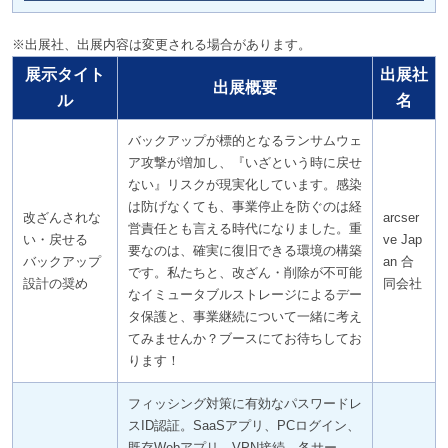
※出展社、出展内容は変更される場合があります。
展示タイト
出展社
出展概要
ル
名
バックアップが標的となるランサムウェ
ア攻撃が増加し、『いざという時に戻せ
ない』リスクが現実化しています。感染
は防げなくても、事業停止を防ぐのは経
改ざんされな
arcser
営責任とも言える時代になりました。重
い・戻せる
ve Jap
要なのは、確実に復旧できる環境の構築
バックアップ
an 合
です。私たちと、改ざん・削除が不可能
設計の奨め
同会社
なイミュータブルストレージによるデー
タ保護と、事業継続について一緒に考え
てみませんか？ブースにてお待ちしてお
ります！
フィッシング対策に有効なパスワードレ
スID認証。SaaSアプリ、PCログイン、
既存Webアプリ、VPN接続、各サー