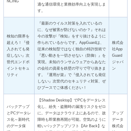
NCING
適な通信環境と業務効率向上を実現しま
す。
『最新のウイルス対策を入れているの
に、なぜ被害が防げないのか？』それは
検知の限界を
今の攻撃が『検知』をすり抜けるように
超えろ！『侵
作られているからです。AppGuardは、
株式会
入されても発
従来の検知型ではなく独自の特許技術で
社App
症しない』次
『悪い動きを一切させない（防御）』を
Guard
世代エンドポ
実現。未知のランサムウェアからあなた
ジャパ
イントセキュ
の会社の資産を鉄壁の守りで守り抜きま
ン
リティ
す。『運用が楽』で『侵入されても発症
しない』次世代のセキュリティ対策、ぜ
ひブースでご体感ください！
【Shadow Desktop】でPCをデータレス
バックアップ
化し、紛失・盗難時の漏洩リスクをゼロ
とPCデータレ
に。データはクラウド上にあるので、故
アップ
ス化～新時代
障時も即業務再開が可能。空気のように
データ
のデータ保
軽いバックアップソフト【Air Back】な
株式会