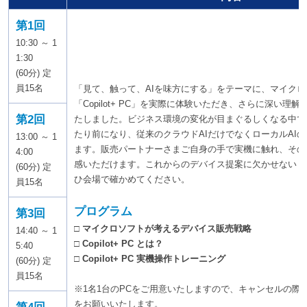
第1回
10:30 ～ 1
1:30
(60分) 定
員15名
「見て、触って、AIを味方にする」をテーマに、マイク
「Copilot+ PC」を実際に体験いただき、さらに深い理
第2回
たしました。ビジネス環境の変化が目まぐるしくなる中で生
たり前になり、従来のクラウドAIだけでなくローカルAI
13:00 ～ 1
ます。販売パートナーさまご自身の手で実機に触れ、その
4:00
感いただけます。これからのデバイス提案に欠かせない「Copi
(60分) 定
ひ会場で確かめてください。
員15名
プログラム
第3回
□ マイクロソフトが考えるデバイス販売戦略
14:40 ～ 1
□ Copilot+ PC とは？
5:40
□ Copilot+ PC 実機操作トレーニング
(60分) 定
員15名
※1名1台のPCをご用意いたしますので、キャンセルの際
をお願いいたします。