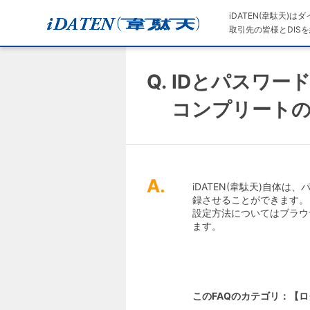
iDATEN(韋駄天)
取引先の皆様とDISを
Q.
IDとパスワー
コンプリート
A.
iDATEN(韋駄天)自体
録させることができます。
設定方法についてはブラウ
ます。
このFAQのカテゴリ：【