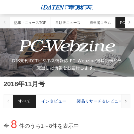
記事・ニュースTOP
韋駄天ニュース
担当者コラム
PC-Web
2018年11月号
すべて
インタビュー
製品リサーチ＆レビュー
8
全
件のうち
1～
8
件を表示中