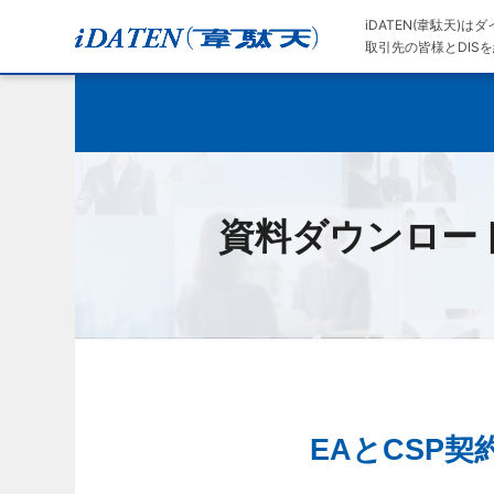
iDATEN(韋駄天)
取引先の皆様とDISを
資料ダウンロー
EAとCSP