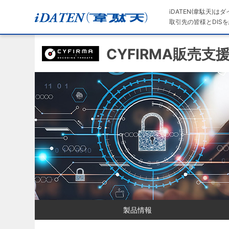
iDATEN(韋駄天)
取引先の皆様とDISを
CYFIRMA販売支
製品情報