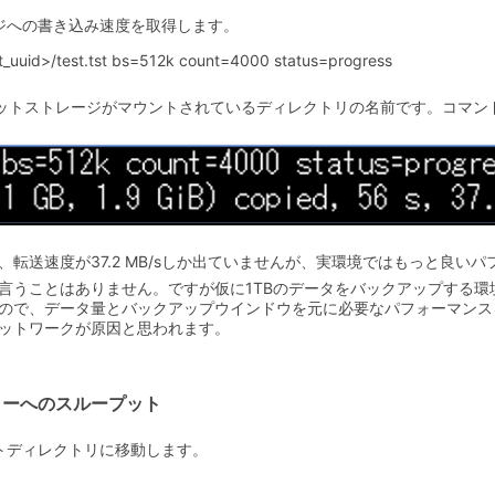
ジへの書き込み速度を取得します。
t_uuid>/test.tst bs=512k count=4000 status=progress
id>は、ターゲットストレージがマウントされているディレクトリの名前です。
転送速度が37.2 MB/sしか出ていませんが、実環境ではもっと良い
うことはありません。ですが仮に1TBのデータをバックアップする環境で
ので、データ量とバックアップウインドウを元に必要なパフォーマンス
ットワークが原因と思われます。
ラーへのスループット
トディレクトリに移動します。