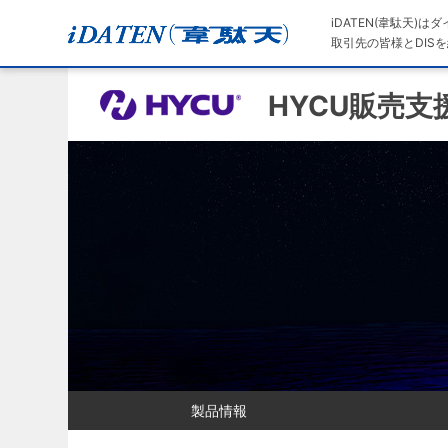
iDATEN(韋駄天)
取引先の皆様とDISを
HYCU販売支
製品情報