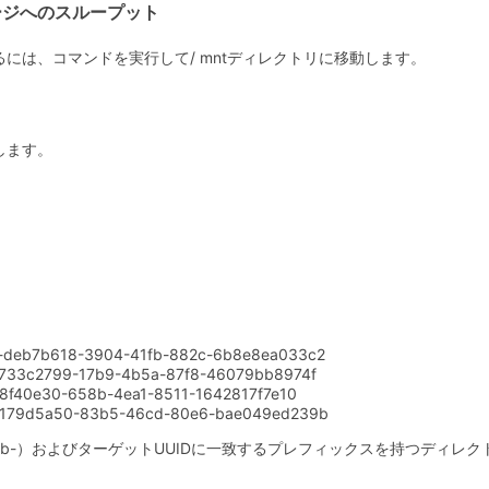
ージへのスループット
には、コマンドを実行して/ mntディレクトリに移動します。
します。
si-deb7b618-3904-41fb-882c-6b8e8ea033c2
-733c2799-17b9-4b5a-87f8-46079bb8974f
78f40e30-658b-4ea1-8511-1642817f7e10
179d5a50-83b5-46cd-80e6-bae049ed239b
またはsmb-）およびターゲットUUIDに一致するプレフィックスを持つディ