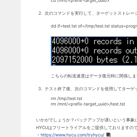
cd /mnt/<prefix-target_uuid>
次のコマンドを実行して、ターゲットストレー
dd if=test.tst of=/tmp/test.tst status=prog
こちらの転送速度はデータ復元時に関係しま
テスト終了後、次のコマンドを使用してターゲット
rm /tmp/test.tst
rm /mnt/<prefix-target_uuid>/test.tst
いかがでしょうか？バックアップが遅いという事象
HYCUはフリートライアルをご提供しておりますの
https://www.hycu.com/tryhycu/