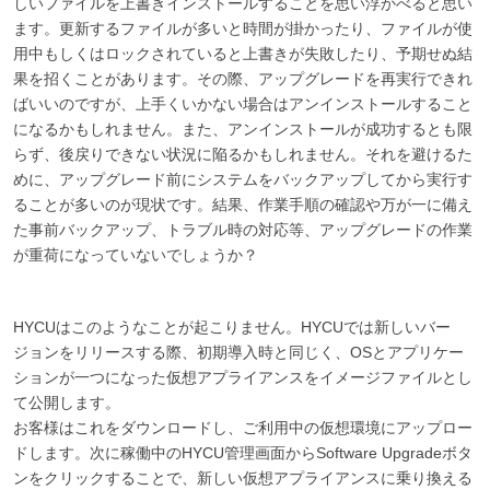
しいファイルを上書きインストールすることを思い浮かべると思い
ます。更新するファイルが多いと時間が掛かったり、ファイルが使
用中もしくはロックされていると上書きが失敗したり、予期せぬ結
果を招くことがあります。その際、アップグレードを再実行できれ
ばいいのですが、上手くいかない場合はアンインストールすること
になるかもしれません。また、アンインストールが成功するとも限
らず、後戻りできない状況に陥るかもしれません。それを避けるた
めに、アップグレード前にシステムをバックアップしてから実行す
ることが多いのが現状です。結果、作業手順の確認や万が一に備え
た事前バックアップ、トラブル時の対応等、アップグレードの作業
が重荷になっていないでしょうか？
HYCUはこのようなことが起こりません。HYCUでは新しいバー
ジョンをリリースする際、初期導入時と同じく、OSとアプリケー
ションが一つになった仮想アプライアンスをイメージファイルとし
て公開します。
お客様はこれをダウンロードし、ご利用中の仮想環境にアップロー
ドします。次に稼働中のHYCU管理画面からSoftware Upgradeボタ
ンをクリックすることで、新しい仮想アプライアンスに乗り換える