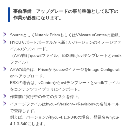
事前準備 アップグレードの事前準備として以下の
作業が必要になります。
SourceとしてNutanix PrismもしくはVMware vCenterの登録。
HYCUサポートポータルから新しいバージョンのイメージファ
イルのダウンロード。
（AHV向けqcow2ファイル、ESXi向けovfテンプレートとvmdk
ファイル）
AHVの場合は、Prismからqcow2イメージをImage Configurati
onへアップロード。
ESXiの場合は、vCenterからovfテンプレートとvmdkファイル
をコンテンツライブラリにインポート。
作業前に実行中の全てのタスクを停止。
イメージファイルはhycu-<Version>-<Revision>の名前ルール
で登録します。
例えば、バージョンがhycu-4.1.3-340の場合、登録名もhycu-
4.1.3-340にします。