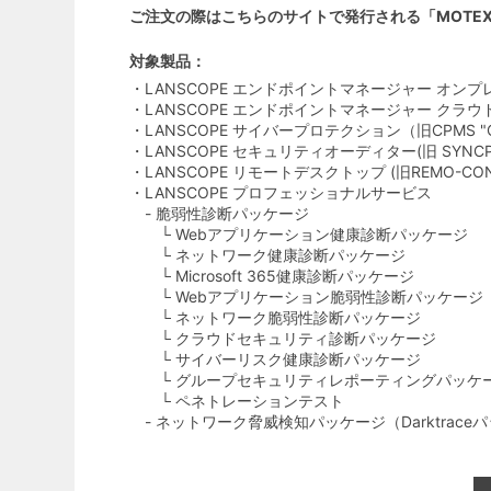
ご注文の際はこちらのサイトで発行される「MOTEX
対象製品：
・LANSCOPE エンドポイントマネージャー オンプ
・LANSCOPE エンドポイントマネージャー クラウ
・LANSCOPE サイバープロテクション（旧CPMS "Cyber P
・LANSCOPE セキュリティオーディター(旧 SYNCPI
・LANSCOPE リモートデスクトップ (旧REMO-CON
・LANSCOPE プロフェッショナルサービス
- 脆弱性診断パッケージ
└ Webアプリケーション健康診断パッケージ
└ ネットワーク健康診断パッケージ
└ Microsoft 365健康診断パッケージ
└ Webアプリケーション脆弱性診断パッケージ
└ ネットワーク脆弱性診断パッケージ
└ クラウドセキュリティ診断パッケージ
└ サイバーリスク健康診断パッケージ
└ グループセキュリティレポーティングパッケ
└ ペネトレーションテスト
- ネットワーク脅威検知パッケージ（Darktrace