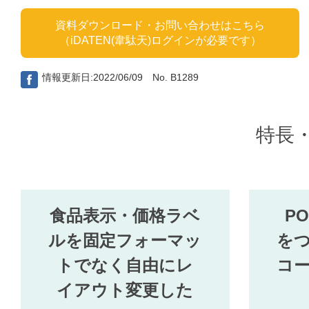
資料ダウンロード・お問い合わせはこちら
（iDATEN(韋駄天)ログインが必要です）
情報更新日:2022/06/09 No. B1289
特長
食品表示・価格ラベ
P
ルを固定フォーマッ
を
トでなく自由にレ
コ
イアウト変更した