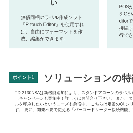
い
POS
をCSV
無償同梱のラベル作成ソフト
dit
「P-touch Editor」を使用すれ
接続
ば、自由にフォーマットを作
行で
成、編集ができます。
ソリューションの特
ポイント1
TD-2130NSAは新機能追加により、スタンドアローンのラ
しキャンペーンも実施中！詳しくはお問合せ下さい。 また、タブ
ルを印刷したいというニーズも急増中。 こちらは定番のQLシ
す。 更に、開発不要で使える「バーコードリーダー接続機能