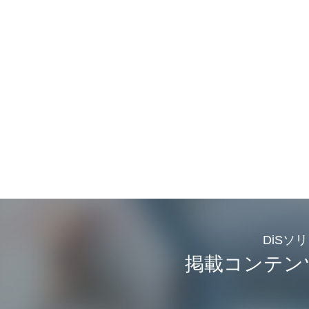
DiSソ
掲載コンテン