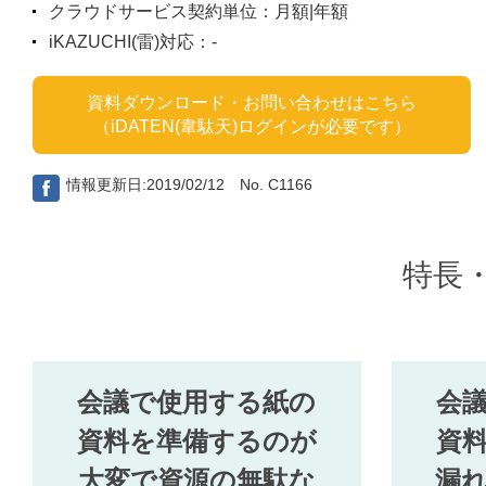
クラウドサービス契約単位：月額|年額
iKAZUCHI(雷)対応：-
資料ダウンロード・お問い合わせはこちら
（iDATEN(韋駄天)ログインが必要です）
情報更新日:2019/02/12 No. C1166
特長
会議で使用する紙の
会
資料を準備するのが
資
大変で資源の無駄な
漏