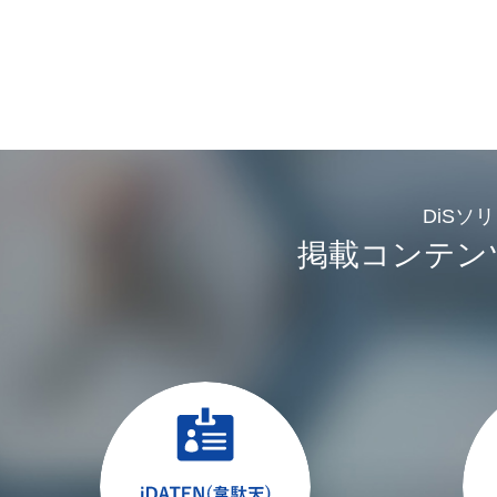
DiSソ
掲載コンテン