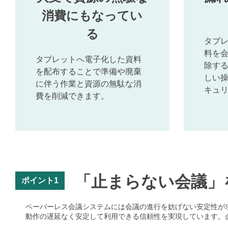
消費にもなってい
る
タブ
料を
タブレットへ電子化した資料
除す
を配布することで準備や廃棄
しい
に伴う作業と資源の無駄な消
キュ
費を削減できます。
「止まらない会議」
ポイント1
ペーパーレス会議システムには会議の進行を妨げない安定性が求め
動作の遅延なく安定して利用できる信頼性を実現しています。