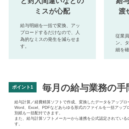
ど封入間違いなどの
給
ミスが心配
渡
給与明細を一括で変換、アッ
プロードするだけなので、人
従業員
為的なミスの発生を減らせま
ン、
す。
細を
毎月の給与業務の手
ポイント1
給与計算／経費精算ソフトで作成、変換したデータをアップロ
Word、Excel、PDFなどあらゆる形式のファイルを一括
別紙も一括配付できます。
また、給与計算ソフトメーカーから連携を公式認定されている
す。