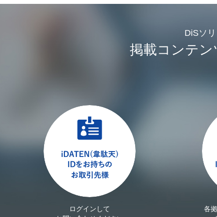
DiSソ
掲載コンテン
ログインして
各