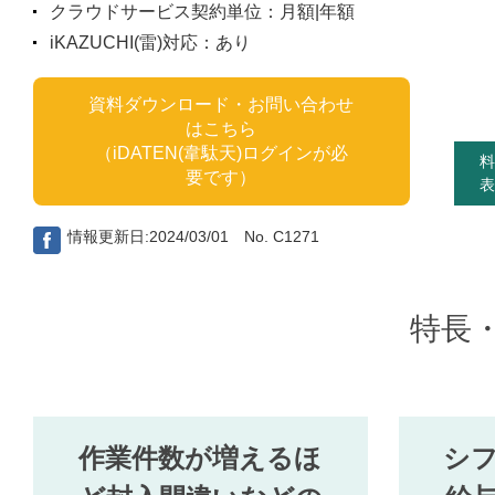
クラウドサービス契約単位：月額|年額
iKAZUCHI(雷)対応：あり
資料ダウンロード・お問い合わせ
はこちら
（iDATEN(韋駄天)ログインが必
料
要です）
表
情報更新日:2024/03/01 No. C1271
特長
作業件数が増えるほ
シ