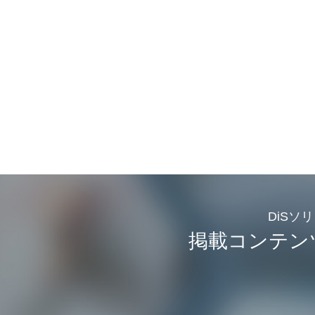
DiSソ
掲載コンテン