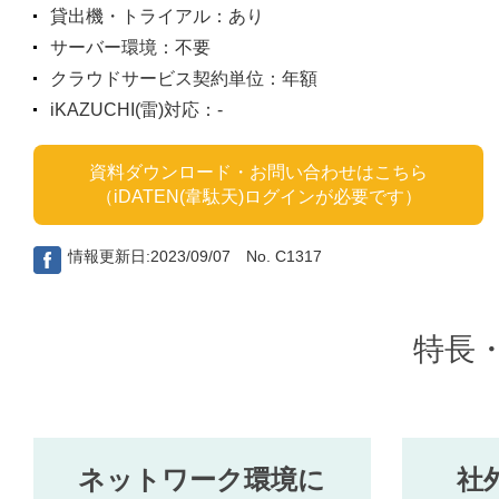
貸出機・トライアル：あり
サーバー環境：不要
クラウドサービス契約単位：年額
iKAZUCHI(雷)対応：-
資料ダウンロード・お問い合わせはこちら
（iDATEN(韋駄天)ログインが必要です）
情報更新日:2023/09/07 No. C1317
特長
ネットワーク環境に
社