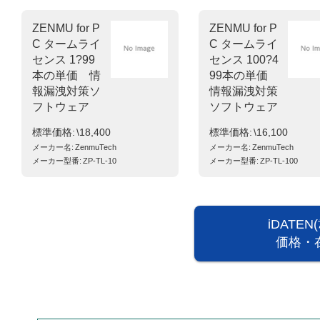
ZENMU for P
ZENMU for P
C タームライ
C タームライ
センス 1?99
センス 100?4
本の単価 情
99本の単価
報漏洩対策ソ
情報漏洩対策
フトウェア
ソフトウェア
標準価格
\18,400
標準価格
\16,100
メーカー名
ZenmuTech
メーカー名
ZenmuTech
メーカー型番
ZP-TL-10
メーカー型番
ZP-TL-100
iDATE
価格・