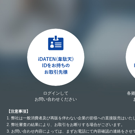
ログインして
各
お問い合わせください
【注意事項】
1. 弊社は一般消費者及び再販を伴わない企業の皆様への直接販売はいた
2. 弊社審査の結果により、お取引をお断りする場合がございます。
3. お問い合わせ内容によっては、まずお電話にて内容確認の連絡をさ