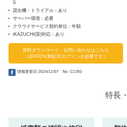
S
貸出機・トライアル：あり
サーバー環境：必要
クラウドサービス契約単位：年額
iKAZUCHI(雷)対応：あり
資料ダウンロード・お問い合わせはこちら
（iDATEN(韋駄天)ログインが必要です）
情報更新日:2024/11/07 No. C1393
特長