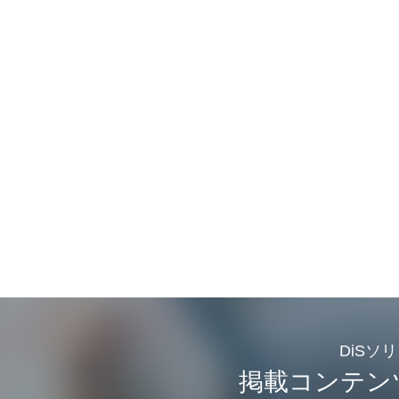
DiSソ
掲載コンテン