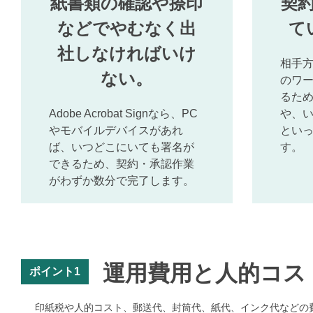
紙書類の確認や捺印
契
などでやむなく出
て
社しなければいけ
相手
ない。
のワ
るた
Adobe Acrobat Signなら、PC
や、
やモバイルデバイスがあれ
とい
ば、いつどこにいても署名が
す。
できるため、契約・承認作業
がわずか数分で完了します。
運用費用と人的コス
ポイント1
印紙税や人的コスト、郵送代、封筒代、紙代、インク代などの