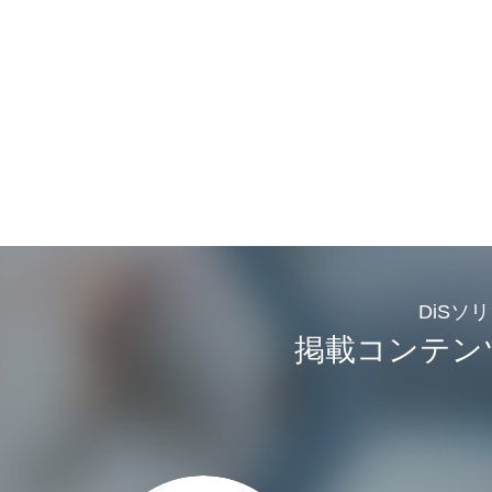
DiSソ
掲載コンテン