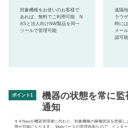
対象機種をお使いのお客様で
遠隔
あれば、無料でご利用可能 N
ラウ
ASと法人向けNW製品を同一
時には
ツールで管理可能
メー
認可
機器の状態を常に監
ポイント1
通知
キキNaviが機器管理者に代わり、対象機種の稼働状況を把握
用が可能になります。 Webベースの管理画面なので、インタ