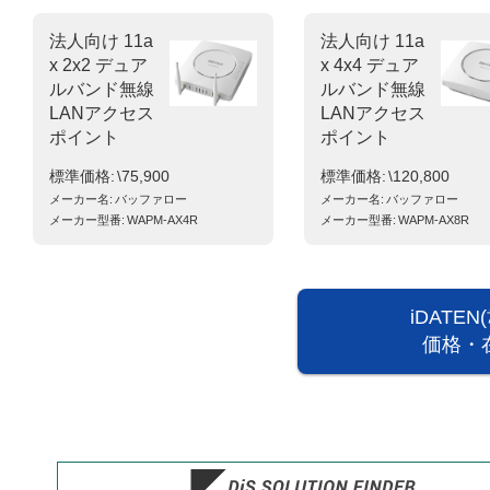
法人向け 11a
法人向け 11a
x 2x2 デュア
x 4x4 デュア
ルバンド無線
ルバンド無線
LANアクセス
LANアクセス
ポイント
ポイント
標準価格
\75,900
標準価格
\120,800
メーカー名
バッファロー
メーカー名
バッファロー
メーカー型番
WAPM-AX4R
メーカー型番
WAPM-AX8R
iDATE
価格・