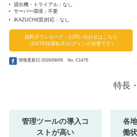
貸出機・トライアル：なし
サーバー環境：不要
iKAZUCHI(雷)対応：なし
資料ダウンロード・お問い合わせはこちら
（iDATEN(韋駄天)ログインが必要です）
情報更新日:2026/08/05 No. C1475
特長
管理ツールの導入コ
各
ストが高い
働