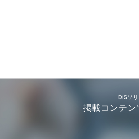
DiSソ
掲載コンテン