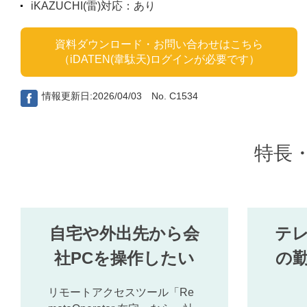
iKAZUCHI(雷)対応：あり
資料ダウンロード・お問い合わせはこちら
（iDATEN(韋駄天)ログインが必要です）
情報更新日:2026/04/03 No. C1534
特長
自宅や外出先から会
テ
社PCを操作したい
の
リモートアクセスツール「Re