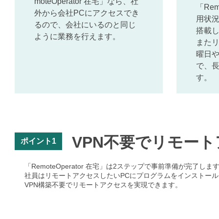
moteOperator 在宅」なら、社
「Rem
外から会社PCにアクセスでき
用状
るので、会社にいるのと同じ
搭載
ように業務を行えます。
また
曜日
で、
す。
VPN不要でリモー
ポイント1
「RemoteOperator 在宅」は2ステップで事前準備が完了しま
社員はリモートアクセスしたいPCにプログラムをインストー
VPN構築不要でリモートアクセスを実現できます。