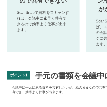
ので共有できない
ン
が
ScanSnapで資料をスキャンす
れば、会議中に素早く共有で
Scan
きるので効率よく仕事が出来
ば、
ます。
の会
ぐに
ます
手元の書類を会議中
ポイント1
会議中に手元にある資料を共有したいが、紙のままなので共有で
有でき、効率よく仕事が出来ます。