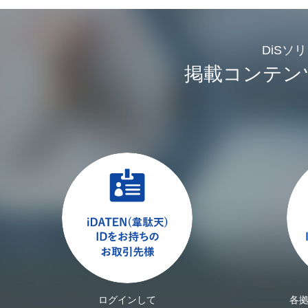
DiSソ
掲載コンテン
ログインして
各