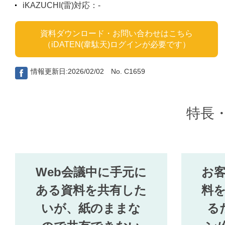
iKAZUCHI(雷)対応：-
資料ダウンロード・お問い合わせはこちら
（iDATEN(韋駄天)ログインが必要です）
情報更新日:2026/02/02 No. C1659
特長
Web会議中に手元に
お
ある資料を共有した
料
いが、紙のままな
る