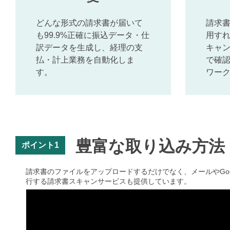
どんな形式の請求書が届いて
請求
も99.9%正確に振込データ・仕
用す
訳データを生成し、経理の支
キャ
払・計上業務を自動化しま
で確
す。
ワー
豊富な取り込み方法
ポイント1
請求書のファイルをアップロードするだけでなく、メールやGoogl
行する請求書スキャンサービスも提供しています。