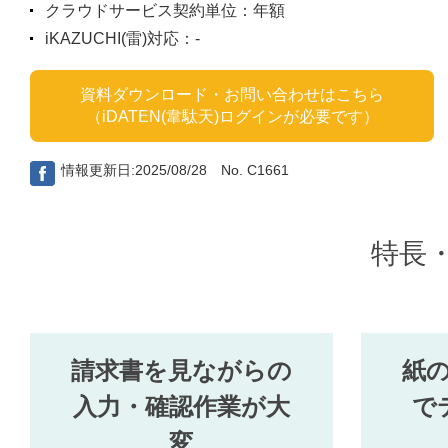
クラウドサービス契約単位：年額
iKAZUCHI(雷)対応：-
資料ダウンロード・お問い合わせはこちら
（iDATEN(韋駄天)ログインが必要です）
情報更新日:2025/08/28 No. C1661
特長
請求書を見ながらの
紙
入力・確認作業が大
で
変