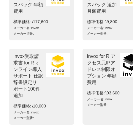
スパック 年額
スパック 追加
費用
月額費用
標準価格
\117,600
標準価格
\9,800
メーカー名
invox
メーカー名
invox
メーカー型番
メーカー型番
invox受取請
invox for R ア
求書 for R オ
クセス元IPア
ンライン導入
ドレス制限オ
サポート 仕訳
プション 年額
辞書設定サ
費用
ポート100件
標準価格
\93,600
追加
メーカー名
invox
メーカー型番
標準価格
\10,000
メーカー名
invox
メーカー型番