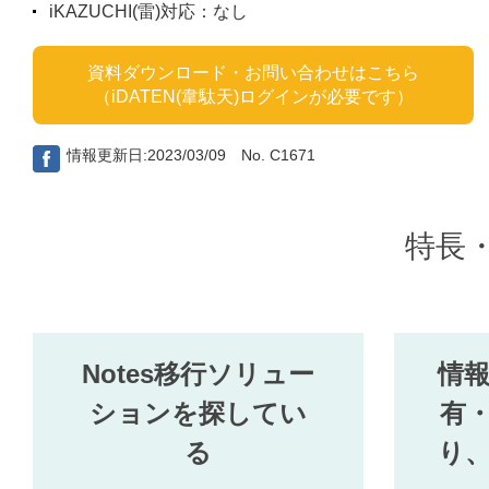
iKAZUCHI(雷)対応：なし
資料ダウンロード・お問い合わせはこちら
（iDATEN(韋駄天)ログインが必要です）
情報更新日:2023/03/09 No. C1671
特長
Notes移行ソリュー
情
ションを探してい
有
る
り