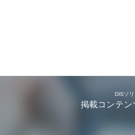
DiSソ
掲載コンテン