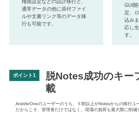
権限設定などの設計移行と、
GUI
通常データの他に添付ファイ
定、
ルや文書リンク等のデータ移
込み
行も可能です。
応し
す。
脱Notes成功のキ
ポイント1
載
ArielAirOneのユーザーのうち、５割以上がNotesからの
だからこそ、管理者だけではなく、現場の負荷も最大限に削減