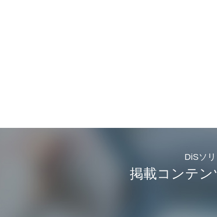
DiSソ
掲載コンテン