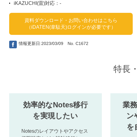
iKAZUCHI(雷)対応：-
資料ダウンロード・お問い合わせはこちら
（iDATEN(韋駄天)ログインが必要です）
情報更新日:2023/03/09 No. C1672
特長
効率的なNotes移行
業
を実現したい
ン
を
Notesのレイアウトやアクセス