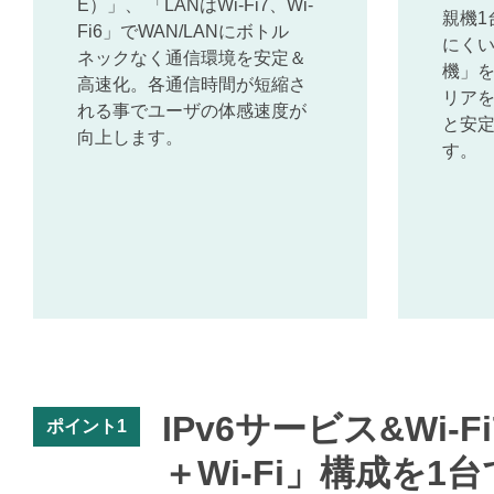
E）」、 「LANはWi-Fi7、Wi-
親機1
Fi6」でWAN/LANにボトル
にく
ネックなく通信環境を安定＆
機」を
高速化。各通信時間が短縮さ
リア
れる事でユーザの体感速度が
と安
向上します。
す。
IPv6サービス&Wi-
ポイント1
＋Wi-Fi」構成を1台