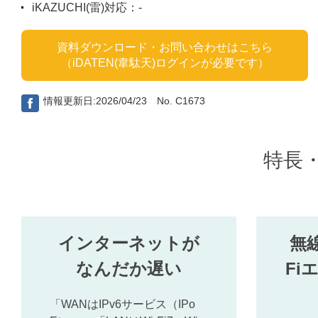
iKAZUCHI(雷)対応：-
資料ダウンロード・お問い合わせはこちら
（iDATEN(韋駄天)ログインが必要です）
情報更新日:2026/04/23 No. C1673
特長
インターネットが
無線
なんだか遅い
Fi
「WANはIPv6サービス（IPo