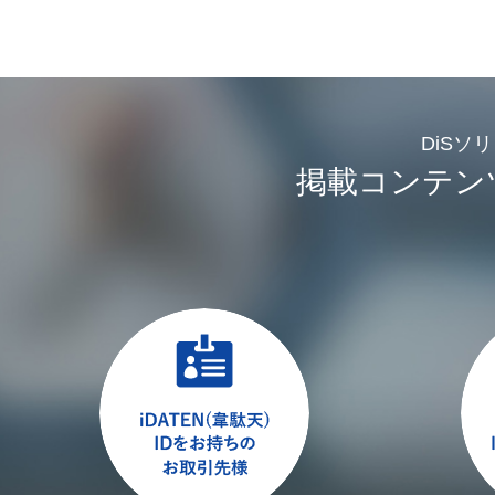
DiSソ
掲載コンテン