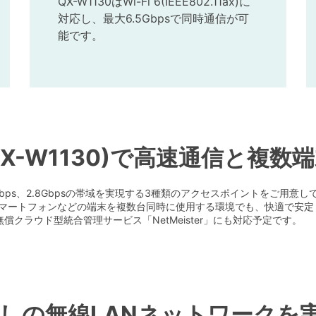
QX-W1130はWi-Fi 6(IEEE802.11ax)に
対応し、最大6.5Gbpsで同時通信が可
能です。
s(QX-W1130)で高速通信と複
最高6.5Gbps、2.8Gbpsの帯域を実現する3種類のアクセスポイントを
マートフォンなどの端末を複数台同時に使用する環境でも、快適で安定
クラウド型統合管理サービス「NetMeister」にも対応予定です。
しの無線LANネットワークを