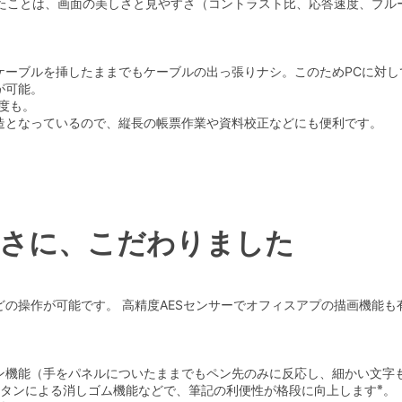
用したことは、画面の美しさと見やすさ（コントラスト比、応答速度、ブ
ケーブルを挿したままでもケーブルの出っ張りナシ。このためPCに対
が可能。
度も。
造となっているので、縦長の帳票作業や資料校正などにも便利です。
さに、こだわりました
の操作が可能です。 高精度AESセンサーでオフィスアプの描画機能
ン機能（手をパネルについたままでもペン先のみに反応し、細かい文字
※
ボタンによる消しゴム機能などで、筆記の利便性が格段に向上します
。