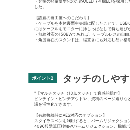
・究極の軽量薄型化のためOLED（有機EL)を採
した。
【設置の自由度へのこだわり】
・ケーブルを本体裏面中央部に配したことで、USB
にはケーブルをモニターに挿しっぱなしで持ち運び
・無線対応の150BWであれば、ケーブルレスの自由
・角度自在のスタンドは、縦置きにも対応し易い構
タッチのしやす
ポイント2
"【マルチタッチ（10点タッチ）で直感的操作】
ピンチイン・ピンチアウトや、資料のページ送りなど
議を活性化できます。
【有線接続時にAES対応のオプション】
スタイラスペンを利用すると、パームリジェクショ
4096段階筆圧検知やパームリジェクション、機能