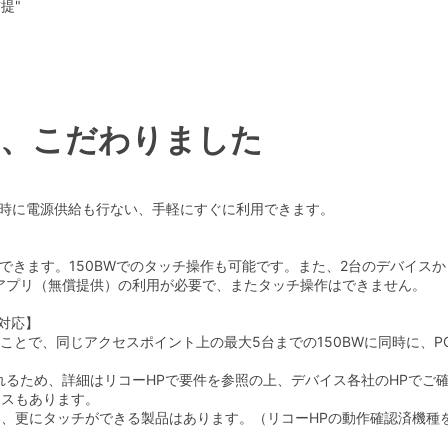
前提
"
、こだわりました
で、同時に電源供給も行ない、手軽にすぐに利用できます。
できます。150BWでのタッチ操作も可能です。また、2台のデバイスか
専用アプリ（無償提供）の利用が必要で、またタッチ操作はできません。
み対応】
することで、同じアクセスポイント上の最大5台までの150BWに同時に
るため、詳細はリコーHPで要件を参照の上、デバイス各社のHPでご
イスもあります。
を行い、更にタッチができる製品はあります。（リコーHPの動作確認済機