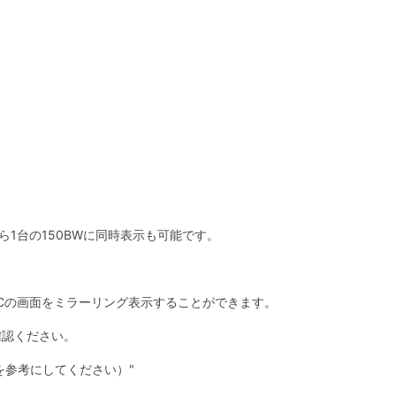
ら1台の150BWに同時表示も可能です。
、PCの画面をミラーリング表示することができます。
確認ください。
種を参考にしてください）
"