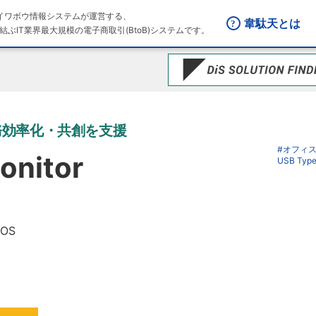
はダイワボウ情報システムが運営する、
韋駄天とは
結ぶIT業界最大規模の電子商取引(BtoB)システムです。
務効率化・共創を支援
#オフィ
onitor
USB Typ
cOS