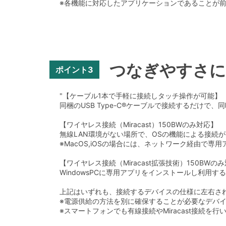
※各機能に対応したアプリケーションであることが
つなぎやすさに
ポイント3
"【ケーブル1本で手軽に接続しタッチ操作が可能】
同梱のUSB Type-C®ケーブルで接続するだけ
【ワイヤレス接続（Miracast）150BWのみ対応】
無線LAN環境がない場所で、OSの機能による接続が
※MacOS,iOSの場合には、ネットワーク経由で
【ワイヤレス接続（Miracast拡張技術）150BWの
WindowsPCに専用アプリをインストールし利用
上記はいずれも、接続するデバイスの仕様に左右され
※電源供給の方法を別に確保することが必要なデバ
※スマートフォンでも有線接続やMiracast接続