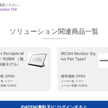
確認ください。
monitor-150
ソリューション関連商品一覧
H Portable M
RICOH Monitor Sty
or 150BW （無
lus Pen Type1
有線モデル）
価格
OPEN
標準価格
OPEN
ー名
リコー
メーカー名
リコー
ー型番
514910
メーカー型番
514913
iDATEN(韋駄天)にログインすると