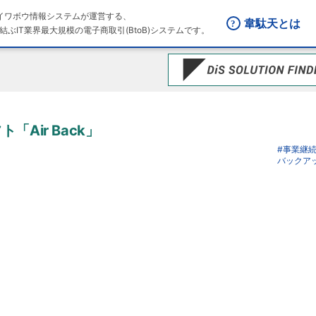
はダイワボウ情報システムが運営する、
韋駄天とは
結ぶIT業界最大規模の電子商取引(BtoB)システムです。
Air Back」
#事業継
バックア