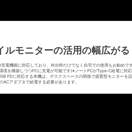
モバイルモニターの活用の幅広がる
 PD充電機能に対応しており、外出時だけでなく自宅での使用もお勧めで
を構築しつつPCに充電が可能です(※ノートPCがType-C給電に対応
SB PDに対応する本機は、デスクスペースの関係で据置型モニターを
に付属のACアダプタで給電する必要があります。