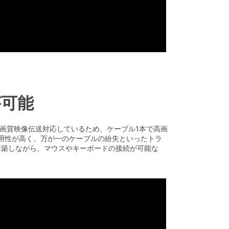
が可能
ートは高画質映像伝送対応しているため、ケーブル1本で高画
汎用性が高く、万が一のケーブルの紛失といったトラ
を構築しながら、マウスやキーボードの接続が可能な