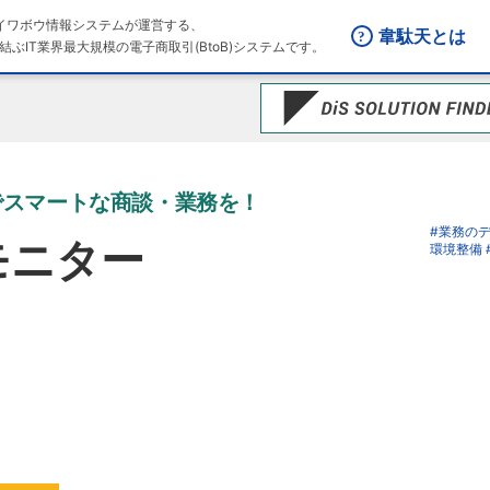
はダイワボウ情報システムが運営する、
韋駄天とは
結ぶIT業界最大規模の電子商取引(BtoB)システムです。
でスマートな商談・業務を！
#業務の
ルモニター
環境整備