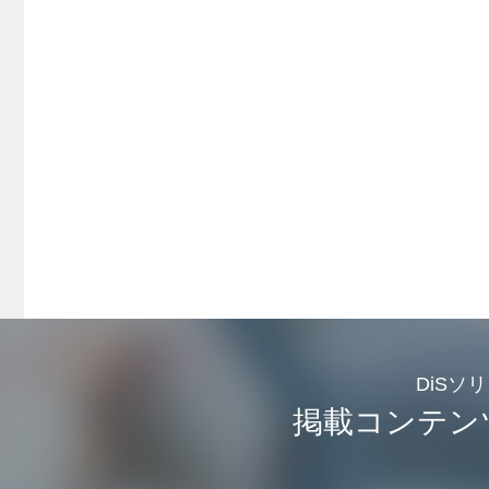
DiSソ
掲載コンテン