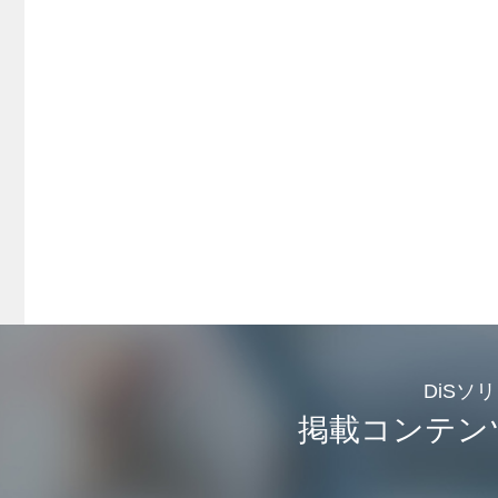
DiSソ
掲載コンテン