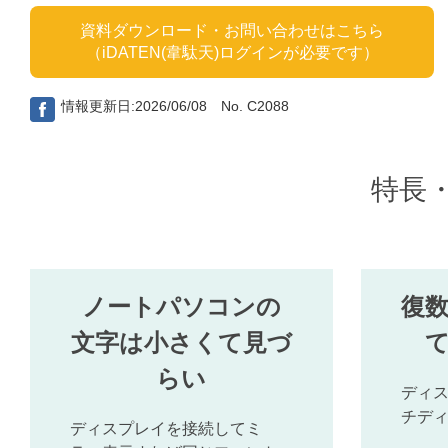
資料ダウンロード・お問い合わせはこちら
（iDATEN(韋駄天)ログインが必要です）
情報更新日:2026/06/08 No. C2088
特長
ノートパソコンの
復
文字は小さくて見づ
らい
ディ
チデ
ディスプレイを接続してミ