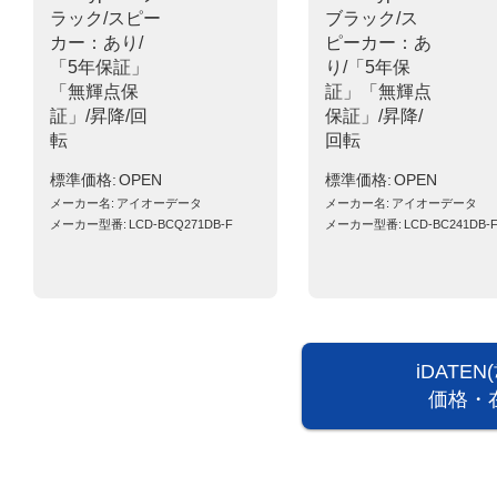
ラック/スピー
ブラック/ス
カー：あり/
ピーカー：あ
「5年保証」
り/「5年保
「無輝点保
証」「無輝点
証」/昇降/回
保証」/昇降/
転
回転
標準価格
OPEN
標準価格
OPEN
メーカー名
アイオーデータ
メーカー名
アイオーデータ
メーカー型番
LCD-BCQ271DB-F
メーカー型番
LCD-BC241DB-
iDATE
価格・