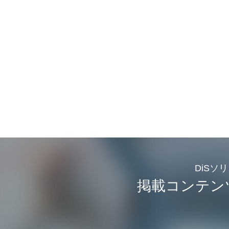
DiSソ
掲載コンテン