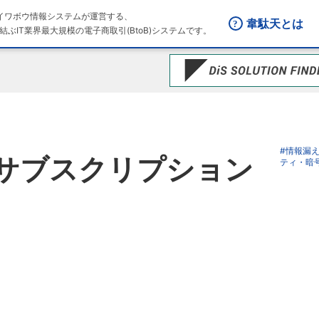
はダイワボウ情報システムが運営する、
韋駄天とは
結ぶIT業界最大規模の電子商取引(BtoB)システムです。
#情報漏
Mail サブスクリプション
ティ・暗