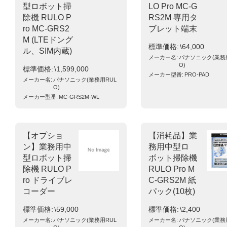
型ロボット掃
LO Pro MC-G
除機 RULO P
RS2M 専用タ
ro MC-GRS2
ブレット端末
M (LTEドング
標準価格
\64,000
ル、SIM内蔵)
メーカー名
パナソニック(業務
O)
標準価格
\1,599,000
メーカー型番
PRO-PAD
メーカー名
パナソニック(業務用RUL
O)
メーカー型番
MC-GRS2M-WL
【オプショ
【消耗品】業
ン】業務用中
務用中型ロ
型ロボット掃
ボット掃除機
除機 RULO P
RULO Pro M
ro ドライブレ
C-GRS2M 紙
コーダー
パック(10枚)
標準価格
\59,000
標準価格
\2,400
メーカー名
パナソニック(業務用RUL
メーカー名
パナソニック(業務