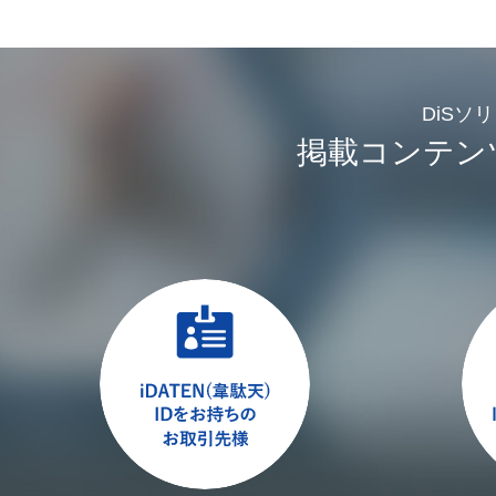
DiSソ
掲載コンテン