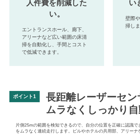
人件費を削減した
い
い。
壁際
掃し
エントランスホール、廊下、
アリーナなど広い範囲の床清
掃を自動化し、手間とコスト
で低減できます。
長距離レーザーセン
ポイント1
ムラなくしっかり自
片側25mの範囲を検知できるので、自分の位置を正確に認識でき
をムラなく連続走行します。ビルやホテルの共用部、アリーナ