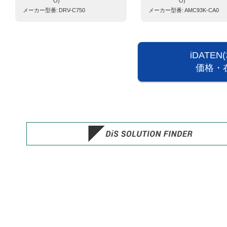
O)
O)
メーカー型番
DRV-C750
メーカー型番
AMC93K-CA0
iDATE
価格・