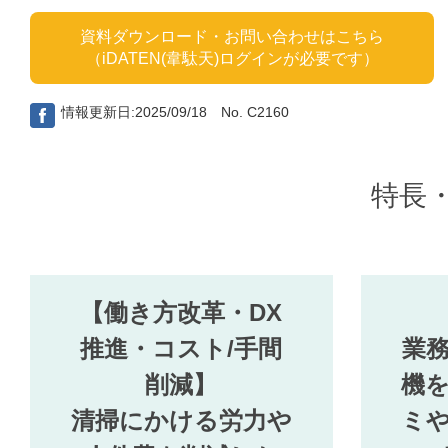
資料ダウンロード・お問い合わせはこちら
（iDATEN(韋駄天)ログインが必要です）
情報更新日:2025/09/18 No. C2160
特長
【働き方改革・DX
推進・コスト/手間
業
削減】
機
清掃にかける労力や
ミ