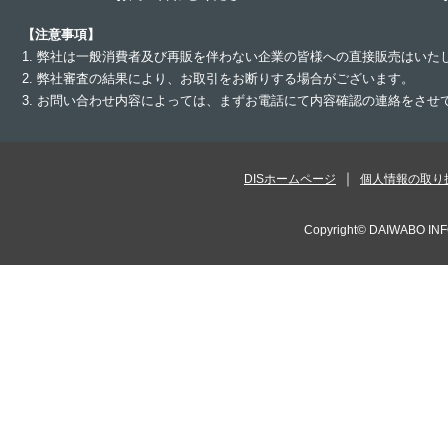
【注意事項】
1. 弊社は一般消費者及び再販を伴わない企業の皆様への直接販売はいた
2. 弊社審査の結果により、お取引をお断りする場合がございます。
3. お問い合わせ内容によっては、まずお電話にて内容確認の連絡をさ
DISホームページ
個人情報の取り
Copyright©
DAIWABO INF