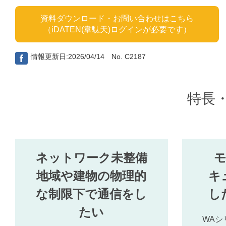
資料ダウンロード・お問い合わせはこちら
（iDATEN(韋駄天)ログインが必要です）
情報更新日:2026/04/14 No. C2187
特長
ネットワーク未整備
地域や建物の物理的
キ
な制限下で通信をし
し
たい
WAシリ