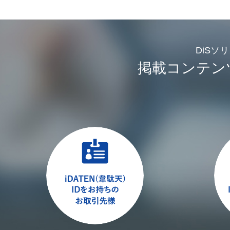
DiSソ
掲載コンテン