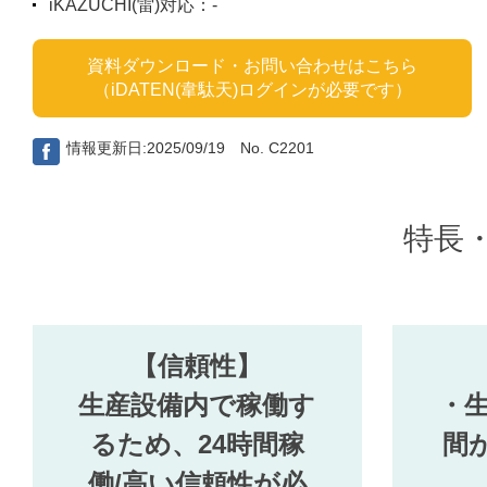
iKAZUCHI(雷)対応：-
資料ダウンロード・お問い合わせはこちら
（iDATEN(韋駄天)ログインが必要です）
情報更新日:2025/09/19 No. C2201
特長
【信頼性】
生産設備内で稼働す
・
るため、24時間稼
間
働/高い信頼性が必