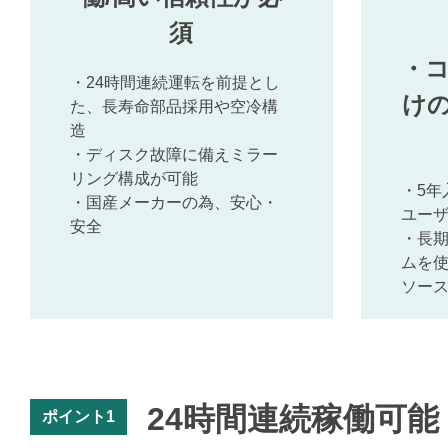
須
・
・24時間連続運転を前提とし
け
た、長寿命部品採用や空冷構
造
・ディスク故障に備えミラー
リング構成が可能
・5年
・国産メーカーの為、安心・
ユー
安全
・長
ムを
ソース
24時間連続稼働可能
ポイント1