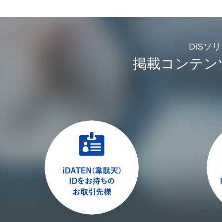
DiSソ
掲載コンテン