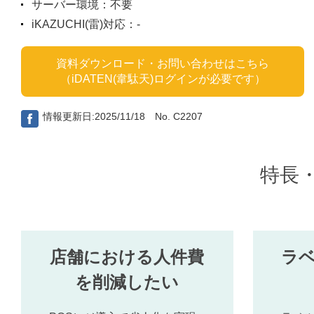
サーバー環境：不要
iKAZUCHI(雷)対応：-
資料ダウンロード・お問い合わせはこちら
（iDATEN(韋駄天)ログインが必要です）
情報更新日:2025/11/18 No. C2207
特長
店舗における人件費
ラベ
を削減したい