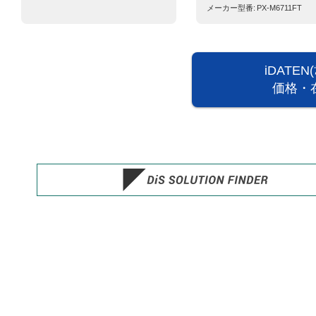
メーカー型番
PX-M6711FT
iDATE
価格・