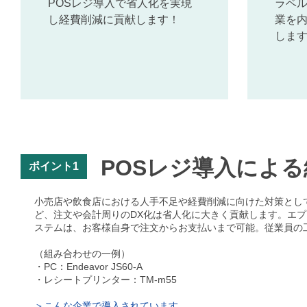
POSレジ導入で省人化を実現
ラベ
し経費削減に貢献します！
業を
しま
POSレジ導入によ
ポイント1
小売店や飲食店における人手不足や経費削減に向けた対策とし
ど、注文や会計周りのDX化は省人化に大きく貢献します。エ
ステムは、お客様自身で注文からお支払いまで可能。従業員の
（組み合わせの一例）
・PC：Endeavor JS60-A
・レシートプリンター：TM-m55
＞こんな企業で導入されています