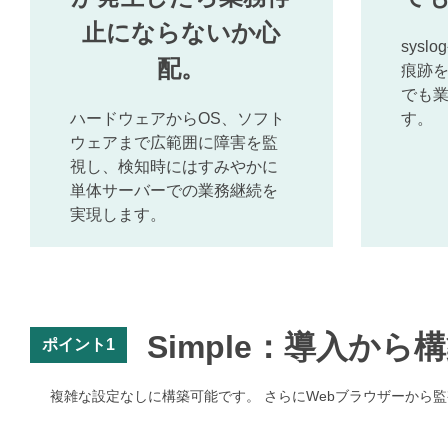
止にならないか心
sys
配。
痕跡
でも
ハードウェアからOS、ソフト
す。
ウェアまで広範囲に障害を監
視し、検知時にはすみやかに
単体サーバーでの業務継続を
実現します。
Simple：導入か
ポイント1
複雑な設定なしに構築可能です。 さらにWebブラウザーから