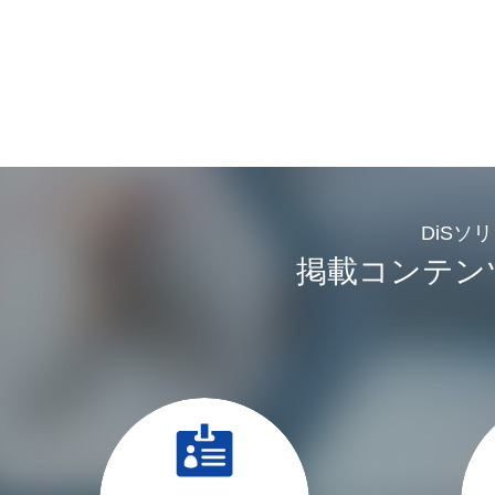
DiSソ
掲載コンテン