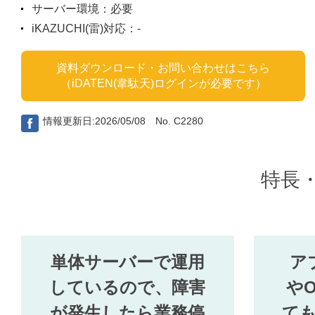
サーバー環境：必要
iKAZUCHI(雷)対応：-
資料ダウンロード・お問い合わせはこちら
（iDATEN(韋駄天)ログインが必要です）
情報更新日:2026/05/08 No. C2280
特長
単体サーバーで運用
ア
しているので、障害
や
が発生したら業務停
て