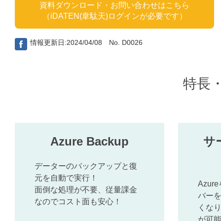
資料ダウンロード・お問い合わせはこちら
（iDATEN(韋駄天)ログインが必要です）
情報更新日:2024/04/08 No. D0026
特長
Azure Backup
サ
データーのバックアップと復
元を自動で実行！
Azu
面倒な処理が不要、従量課金
バー
なのでコスト面も安心！
くな
が可