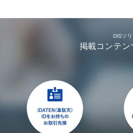
DiSソ
掲載コンテン