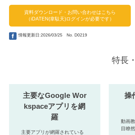
資料ダウンロード・お問い合わせはこちら
（iDATEN(韋駄天)ログインが必要です）
情報更新日:2026/03/25 No. D0219
特長
主要なGoogle Wor
操
kspaceアプリを網
羅
動画
目瞭
主要アプリが網羅されている