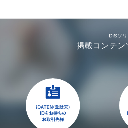
DiSソ
掲載コンテン