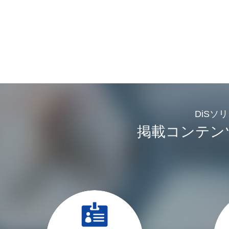
DiSソ
掲載コンテン