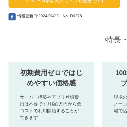
（iDATEN(韋駄天)ログインが必要です）
情報更新日:2024/06/25 No. D0278
特長
初期費用ゼロではじ
1
めやすい価格感
サーバー構築やアプリ登録費
現場
用は不要です月額2万円から低
ノー
コストで利用開始することが
場で
できます