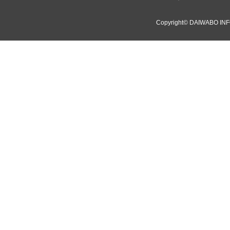
Copyright©
DAIWABO INF