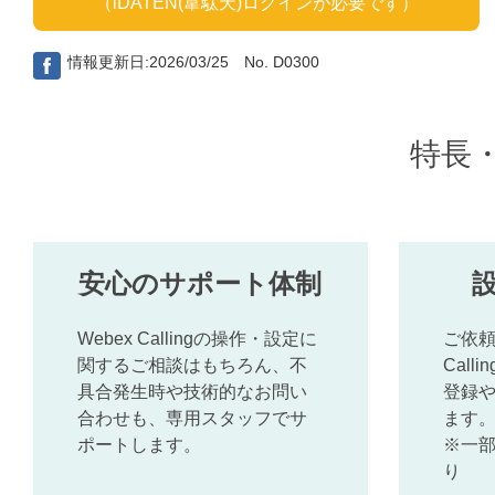
（iDATEN(韋駄天)ログインが必要です）
情報更新日:2026/03/25 No. D0300
特長
安心のサポート体制
Webex Callingの操作・設定に
ご依頼
関するご相談はもちろん、不
Cal
具合発生時や技術的なお問い
登録
合わせも、専用スタッフでサ
ます
ポートします。
※一
り