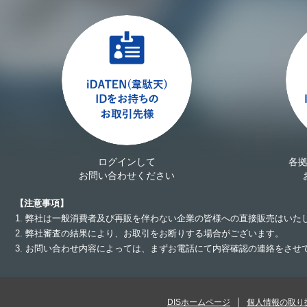
ログインして
各
お問い合わせください
【注意事項】
1. 弊社は一般消費者及び再販を伴わない企業の皆様への直接販売はいた
2. 弊社審査の結果により、お取引をお断りする場合がございます。
3. お問い合わせ内容によっては、まずお電話にて内容確認の連絡をさ
DISホームページ
個人情報の取り