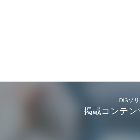
DiSソ
掲載コンテン