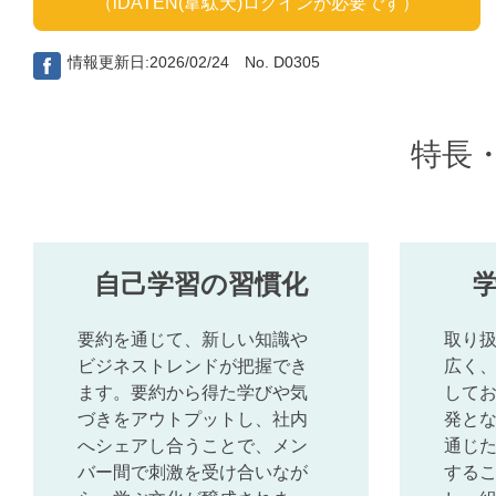
（iDATEN(韋駄天)ログインが必要です）
情報更新日:2026/02/24 No. D0305
特長
自己学習の習慣化
要約を通じて、新しい知識や
取り
ビジネストレンドが把握でき
広く、
ます。要約から得た学びや気
して
づきをアウトプットし、社内
発と
へシェアし合うことで、メン
通じ
バー間で刺激を受け合いなが
する