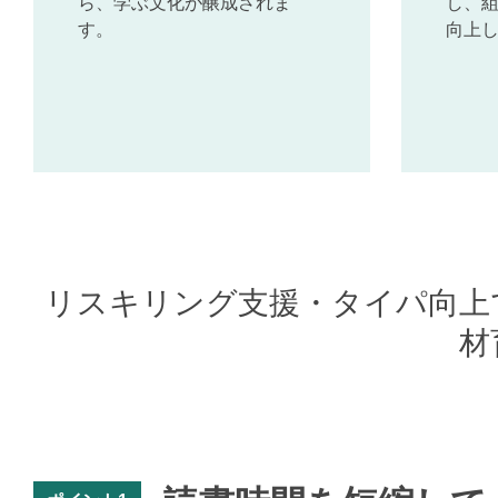
ら、学ぶ文化が醸成されま
し、
す。
向上
リスキリング支援・タイパ向上
材