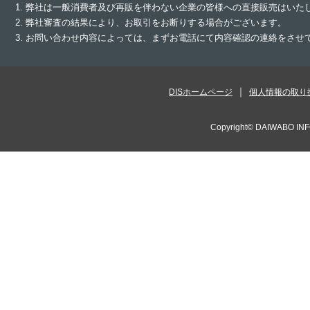
1. 弊社は一般消費者及び再販を伴わない企業の皆様への直接販売はいた
2. 弊社審査の結果により、お取引をお断りする場合がございます。
3. お問い合わせ内容によっては、まずお電話にて内容確認の連絡をさ
DISホームページ
個人情報の取り
Copyright©
DAIWABO INF