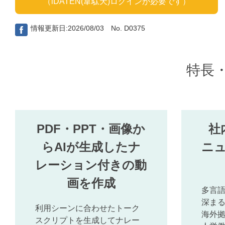
（iDATEN(韋駄天)ログインが必要です）
情報更新日:2026/08/03 No. D0375
特長
PDF・PPT・画像か
社
らAIが生成したナ
ニ
レーション付きの動
画を作成
多言
深ま
利用シーンに合わせたトーク
海外
スクリプトを生成してナレー