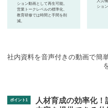
人労
ション動画として再生可能。
ショ
営業トークレベルの標準化、
教育研修では時間と手間を削
減。
社内資料を音声付きの動画で簡
人材育成の効率化！
ポイント1