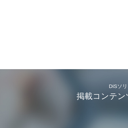
DiSソ
掲載コンテン