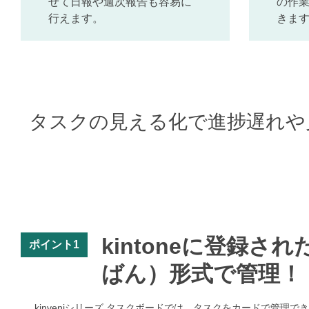
せて日報や週次報告も容易に
の作
行えます。
きま
タスクの見える化で進捗遅れや
kintoneに登録
ポイント1
ばん）形式で管理！
kinveniシリーズ タスクボードでは、タスクをカードで管理で