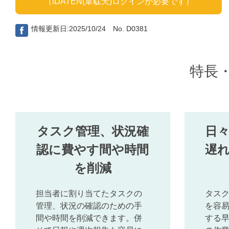
（iDATEN(韋駄天)ログインが必要です）
情報更新日:2025/10/24 No. D0381
特長
タスク管理、状況確
日
認に費やす間や時間
遅
を削減
担当者に割り当てたタスクの
タス
管理、状況の確認のための手
を容
間や時間を削減できます。併
する