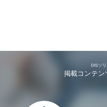
DiSソ
掲載コンテン