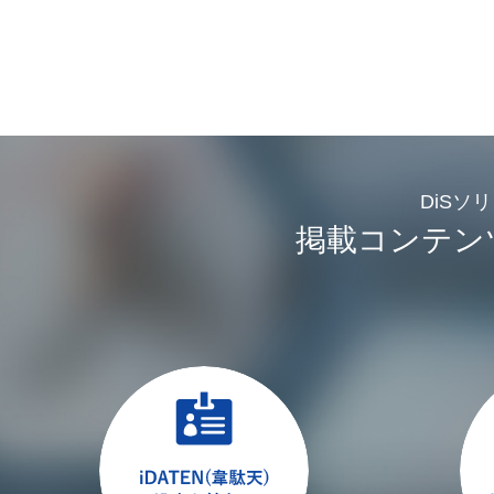
DiSソ
掲載コンテン