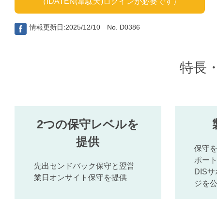
（iDATEN(韋駄天)ログインが必要です）
情報更新日:2025/12/10 No. D0386
特長
2つの保守レベルを
提供
保守
ポー
先出センドバック保守と翌営
DIS
業日オンサイト保守を提供
ジを