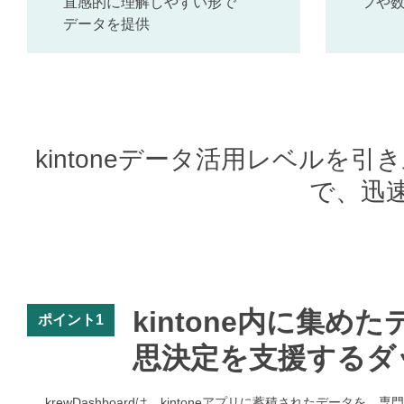
直感的に理解しやすい形で
フや
データを提供
kintoneデータ活用レベル
で、迅
kintone内に集
ポイント1
思決定を支援するダ
krewDashboardは、kintoneアプリに蓄積されたデ