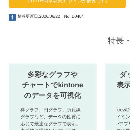
（iDATEN(韋駄天)ログインが必要です）
情報更新日:2026/06/22 No. D0404
特長
多彩なグラフや
ダ
チャートでkintone
表
のデータを可視化
棒グラフ、円グラフ、折れ線
krew
グラフなど、データの性質に
イミン
応じて最適なグラフで表示。
eアプ