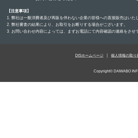
【注意事項】
1. 弊社は一般消費者及び再販を伴わない企業の皆様への直接販売はいた
2. 弊社審査の結果により、お取引をお断りする場合がございます。
3. お問い合わせ内容によっては、まずお電話にて内容確認の連絡をさ
DISホームページ
個人情報の取り
Copyright©
DAIWABO INF