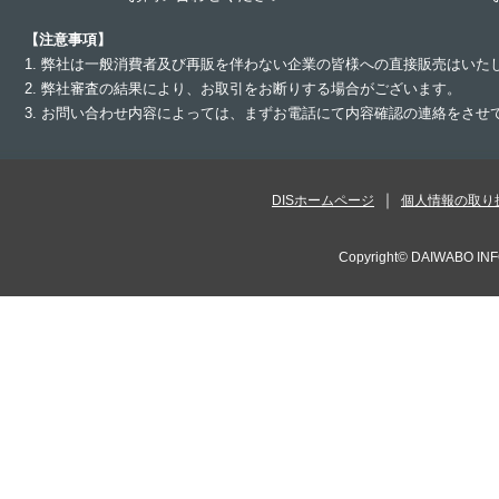
【注意事項】
1. 弊社は一般消費者及び再販を伴わない企業の皆様への直接販売はいた
2. 弊社審査の結果により、お取引をお断りする場合がございます。
3. お問い合わせ内容によっては、まずお電話にて内容確認の連絡をさ
DISホームページ
個人情報の取り
Copyright©
DAIWABO INF