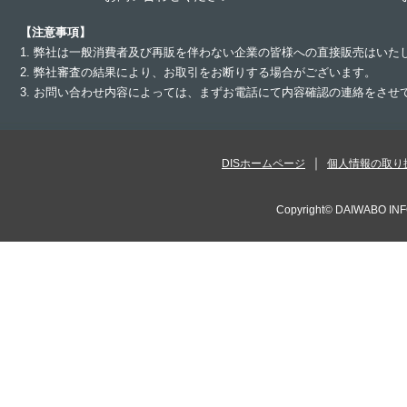
【注意事項】
1. 弊社は一般消費者及び再販を伴わない企業の皆様への直接販売はいた
2. 弊社審査の結果により、お取引をお断りする場合がございます。
3. お問い合わせ内容によっては、まずお電話にて内容確認の連絡をさ
DISホームページ
個人情報の取り
Copyright©
DAIWABO INF