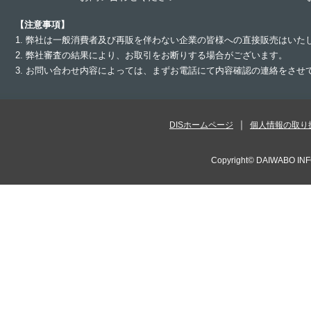
【注意事項】
1. 弊社は一般消費者及び再販を伴わない企業の皆様への直接販売はいた
2. 弊社審査の結果により、お取引をお断りする場合がございます。
3. お問い合わせ内容によっては、まずお電話にて内容確認の連絡をさ
DISホームページ
個人情報の取り
Copyright©
DAIWABO INF