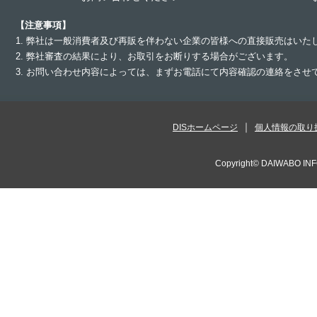
【注意事項】
1. 弊社は一般消費者及び再販を伴わない企業の皆様への直接販売はいた
2. 弊社審査の結果により、お取引をお断りする場合がございます。
3. お問い合わせ内容によっては、まずお電話にて内容確認の連絡をさ
DISホームページ
個人情報の取り
Copyright©
DAIWABO INF