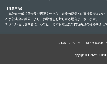
【注意事項】
1. 弊社は一般消費者及び再販を伴わない企業の皆様への直接販売はいた
2. 弊社審査の結果により、お取引をお断りする場合がございます。
3. お問い合わせ内容によっては、まずお電話にて内容確認の連絡をさ
DISホームページ
個人情報の取り
Copyright©
DAIWABO INF